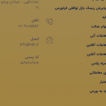
‌نجات‌الهی - خیابان ‌ورشو 
21
 پذیرش ریسک بازار توافقی فرابورس
یه
تلفن
021-91005556
هام عدالت
عاملات آتی
ایمیل
info@nibi.ir
املات آفلاین
املات آنلاین
کد پستی
1598689812
مراه پلاس
ی معاملاتی
تبار
ود به بورس