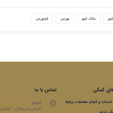
هر
بانک شهر
بورس
فرابورس
ای کمکی
تماس با ما
ه خدمات و انجام معاملات برخط
آدرس
خیابان‌ کریم‌‌خان - خیابان
کی تریدر