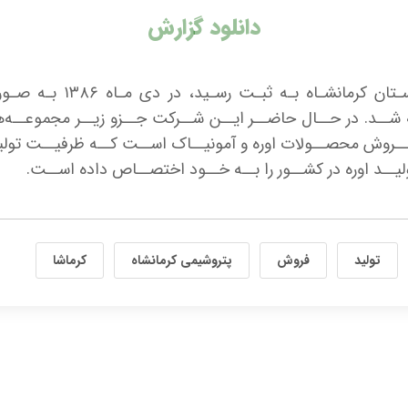
دانلود گزارش
شـرکت پتروشـیمی کرمانشـا
 پذیرفتــه شــد. در حــال حاضــر ایــن شــرکت جــزو زیــر مجمو
ـروش محصــولات اوره و آمونیــاک اســت کــه ظرفیــت تولیــ
تولید
فروش
پتروشیمی کرمانشاه
کرماشا