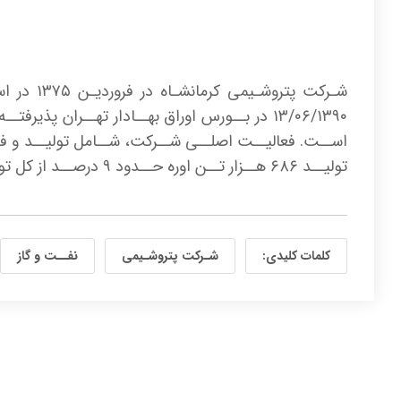
۱۳/۰۶/۱۳۹۰ در بــورس اوراق بهــادار تهــران
اســت. فعالیــت اصلــی شــرکت، شــامل تولیــد و فـ
تولیــد ۶۸۶ هــزار تــن اوره حــدود ۹ درصــد از کل تولیــد اوره در کشــور را بــه خــود اختصــاص داده اســت.
کلمات کلیدی:
شـرکت پتروشـیمی
نفــت و گاز