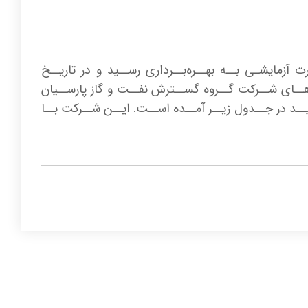
ه در فروردیـن ۱۳۷۵ در اسـتان کرمانشـاه بـه ثبـت رسـید، در دی مـاه ۱۳۸۶ بـه صـورت آزمایشـی بــه بهــره‌بــرداری رســید و در تاریــخ
عــه‌هــای شــرکت گــروه گســترش نفــت و گاز پارســیان
د در جــدول زیــر آمــده اســت. ایــن شــرکت بــا