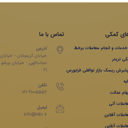
ای کمکی
تماس با ما
ه خدمات و انجام معاملات برخط
آدرس
خیابان‌ کریم‌‌خان - خیابان
کی تریدر
‌نجات‌الهی - خیابان ‌ورشو 
21
 پذیرش ریسک بازار توافقی فرابورس
یه
تلفن
021-91005556
هام عدالت
عاملات آتی
ایمیل
info@nibi.ir
املات آفلاین
املات آنلاین