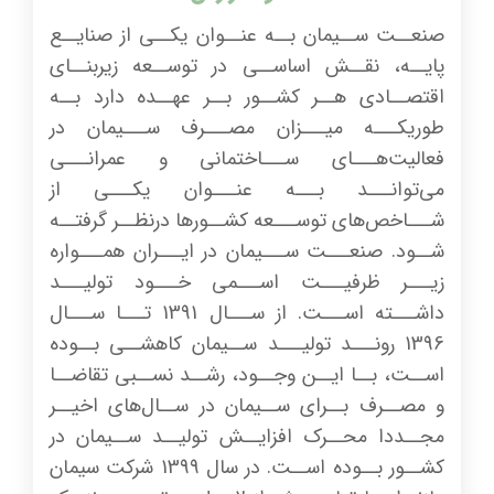
صنعــت ســیمان بــه عنــوان یکــی از صنایــع
پایــه، نقــش اساســی در توســعه زیربنــای
اقتصــادی هــر کشــور بــر عهــده دارد بــه
طوریکـــه میـــزان مصـــرف ســـیمان در
فعالیت‌هـــای ســـاختمانی و عمرانـــی
می‌توانـــد بـــه عنـــوان یکـــی از
شـــاخص‌های توســـعه کشــورها درنظــر گرفتــه
شــود. صنعـــت ســـیمان در ایـــران همـــواره
زیـــر ظرفیـــت اســـمی خـــود تولیـــد
داشـــته اســـت. از ســـال 1391 تـــا ســـال
1396 رونـــد تولیـــد ســیمان کاهشــی بــوده
اســت، بــا ایــن وجــود، رشــد نســبی تقاضــا
و مصــرف بــرای ســیمان در ســال‌های اخیــر
مجــددا محــرک افزایــش تولیــد ســیمان در
کشــور بــوده اســت. در سال 1399 شرکت سیمان