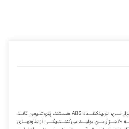
در کشــور ایــران، دو مجتمــع پتروشــیمی تبریــز بــا ظرفیــت اســمی 35 هــزار تــن و قائــد بصیــر بــا 30 هــزار تــن، تولیدکننــده ABS هسـتند. پتروشـیمی قائـد
بصیـر بالاتـر از ظرفیـت خـود و نزدیـک بـه 40 هـزار تـن و پتروشـیمی تبریـز کمتـر از ظرفیـت اسـمی خـود و نزدیــک بــه 20هــزار تــن تولیــد می‌کننــد.یکــی از تفاوتهــای