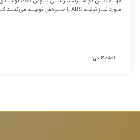
مـورد نیـاز تولیـد ABS را خــودش تولیــد می‌کنــد کــه باعــث کاهــش بهــای تولیــد می‌شــود...
کلمات کلیدی: