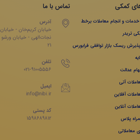
ای کمکی
تماس با ما
ه خدمات و انجام معاملات برخط
آدرس
خیابان‌ کریم‌‌خان - خیابان
کی تریدر
‌نجات‌الهی - خیابان ‌ورشو 
21
 پذیرش ریسک بازار توافقی فرابورس
یه
تلفن
021-91005556
هام عدالت
عاملات آتی
ایمیل
info@nibi.ir
املات آفلاین
املات آنلاین
کد پستی
1598689812
مراه پلاس
ی معاملاتی