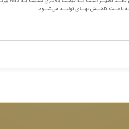
مهــم ایــن د