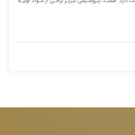
و شــرکت، رنگــی بــودن ABS تولیــدی قائــد بصیــر اسـت کـه قیمـت بالاتـری نسـبت بـه ABS بیرنـگ دارد. ضمنـا، پتروشـیمی تبریـز برخـی از مـواد اولیـه