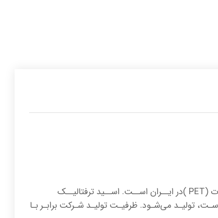
شــرکت پتروشــیمی تندگویــان بزرگتریــن تولیــد کننــده اســید ترفتالیــک خالــص (PTA )و پلــی اتیلــن ترفتــالات (PET )در ایــران اســت. اســید ترفتالیــک
سـت، تولیـد می‌شـود. ظرفیـت تولیـد شـرکت برابـر بـا