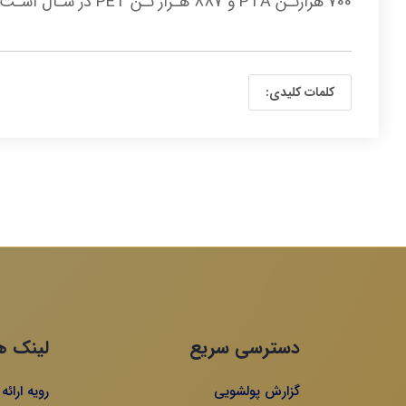
700 هزارتـن PTA و 887 هـزار تـن PET در سـال اسـت کـه در دو خـط تولیــد PET/PTA اول و دوم تولیــد می‌شــود.
کلمات کلیدی:
دسترسی سریع
لینک ه
گزارش پولشویی
رویه ارائ