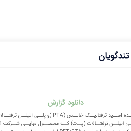
ندگويان
دانلود گزارش
ــی اتیلــن ترفتــالات (پــت) کــه محصــول نهایــی شــرکت ا