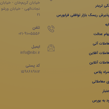
خیابان‌ کریم‌‌خان - خیابان
کی تریدر
‌نجات‌الهی - خیابان ‌ورشو 
21
 پذیرش ریسک بازار توافقی فرابورس
یه
تلفن
021-91005556
هام عدالت
عاملات آتی
ایمیل
info@nibi.ir
املات آفلاین
املات آنلاین
کد پستی
1598689812
مراه پلاس
ی معاملاتی
تبار
ود به بورس