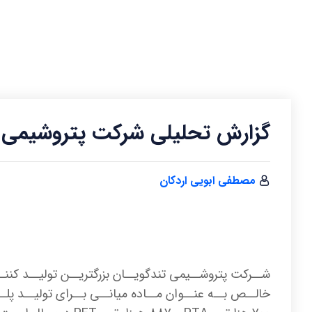
گزارش تحلیلی شرکت پتروشيمی ت
مصطفی ابویی اردکان
خالــص بــه عنــوان مــاده میانــی بــرای تولیــد پل